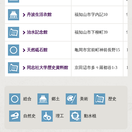
与謝野町（5）
丹波生活衣館
福知山市字内記10
9:
治水記念館
福知山市下柳町39
9:
天然砥石館
亀岡市宮前町神前長野15
10
同志社大学歴史資料館
京田辺市多々羅都谷1-3
10
総合
郷土
美術
歴史
自然史
理工
動水植