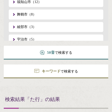
福知山市（12）
舞鶴市（8）
綾部市（3）
宇治市（5）
宮津市（1）
50音
で検索する
亀岡市（3）
キーワード
で検索する
城陽市（2）
向日市（2）
検索結果
「た行」の結果
長岡京市（1）