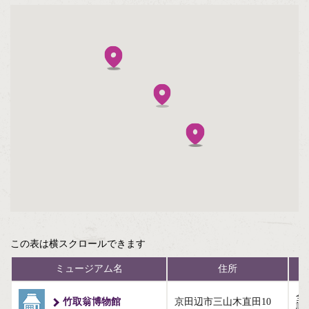
八幡市（1）
京田辺市（3）
京丹後市（6）
南丹市（3）
木津川市（1）
大山崎町（2）
笠置町（1）
この表は横スクロールできます
精華町（1）
ミュージアム名
住所
伊根町（1）
全
竹取翁博物館
京田辺市三山木直田10
詳