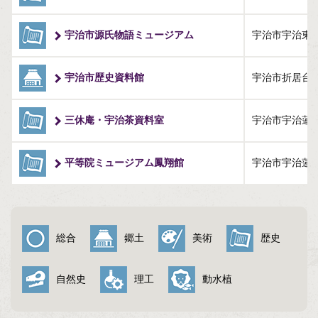
与謝野町（5）
宇治市源氏物語ミュージアム
宇治市宇治東内4
宇治市歴史資料館
宇治市折居台1
三休庵・宇治茶資料室
宇治市宇治蓮華2
平等院ミュージアム鳳翔館
宇治市宇治蓮華
総合
郷土
美術
歴史
自然史
理工
動水植