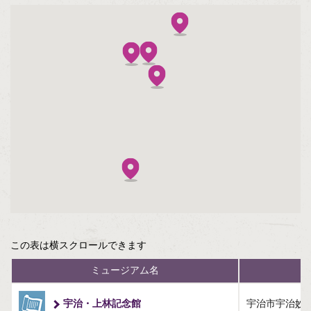
八幡市（1）
京田辺市（3）
京丹後市（6）
南丹市（3）
木津川市（1）
大山崎町（2）
笠置町（1）
この表は横スクロールできます
精華町（1）
ミュージアム名
伊根町（1）
宇治・上林記念館
宇治市宇治妙楽