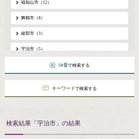
福知山市（12）
舞鶴市（8）
綾部市（3）
宇治市（5）
宮津市（1）
50音
で検索する
亀岡市（3）
キーワード
で検索する
城陽市（2）
向日市（2）
検索結果
「宇治市」の結果
長岡京市（1）