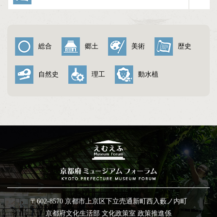
与謝野町（5）
総合
郷土
美術
歴史
自然史
理工
動水植
〒602-8570 京都市上京区下立売通新町西入藪ノ内町
京都府文化生活部 文化政策室 政策推進係