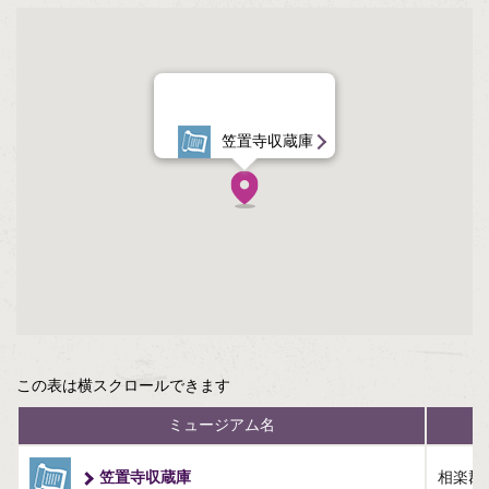
八幡市（1）
京田辺市（3）
京丹後市（6）
笠置寺収蔵庫
南丹市（3）
木津川市（1）
大山崎町（2）
笠置町（1）
この表は横スクロールできます
精華町（1）
ミュージアム名
伊根町（1）
笠置寺収蔵庫
相楽郡