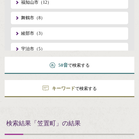
福知山市（12）
舞鶴市（8）
綾部市（3）
宇治市（5）
宮津市（1）
50音
で検索する
亀岡市（3）
キーワード
で検索する
城陽市（2）
向日市（2）
検索結果
「笠置町」の結果
長岡京市（1）