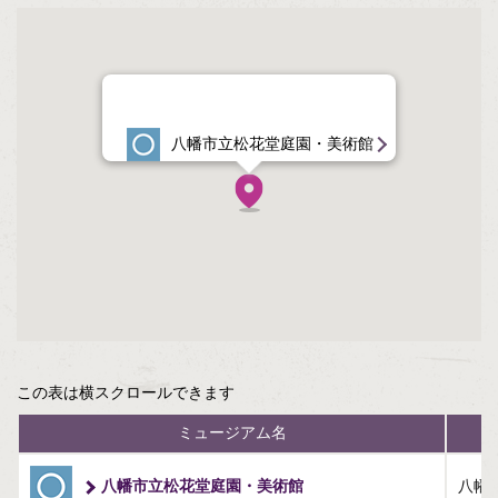
八幡市（1）
京田辺市（3）
京丹後市（6）
八幡市立松花堂庭園・美術館
南丹市（3）
木津川市（1）
大山崎町（2）
笠置町（1）
この表は横スクロールできます
精華町（1）
ミュージアム名
伊根町（1）
八幡市立松花堂庭園・美術館
八幡市