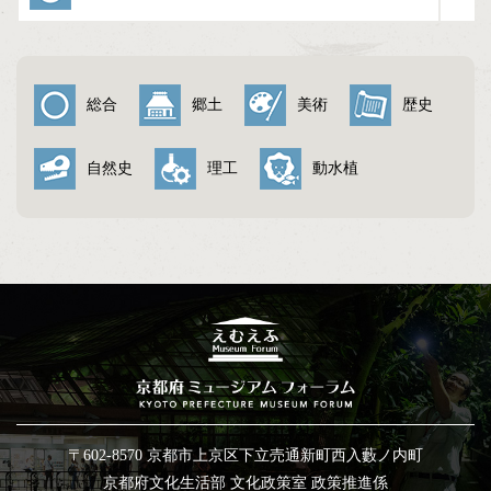
与謝野町（5）
総合
郷土
美術
歴史
自然史
理工
動水植
〒602-8570 京都市上京区下立売通新町西入藪ノ内町
京都府文化生活部 文化政策室 政策推進係