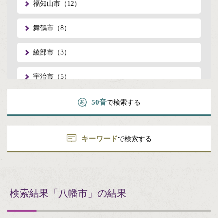
福知山市（12）
舞鶴市（8）
綾部市（3）
宇治市（5）
宮津市（1）
50音
で検索する
亀岡市（3）
キーワード
で検索する
城陽市（2）
向日市（2）
検索結果
「八幡市」の結果
長岡京市（1）