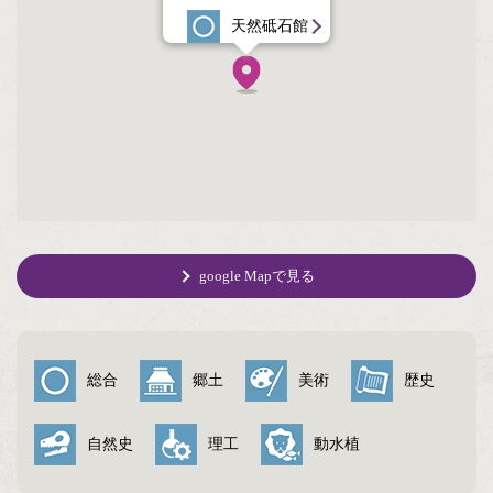
天然砥石館
google Mapで見る
総合
郷土
美術
歴史
自然史
理工
動水植