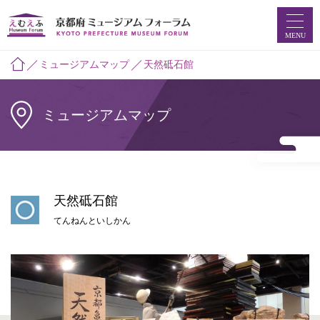
MENU
ミュージアムマップ
天然砥石館
ミュージアムマップ
ホーム
ミュージアムマップ
お知らせ
天然砥石館
えむえふコラム
てんねんといしかん
つなプロ
ミュージアムフォーラムとは