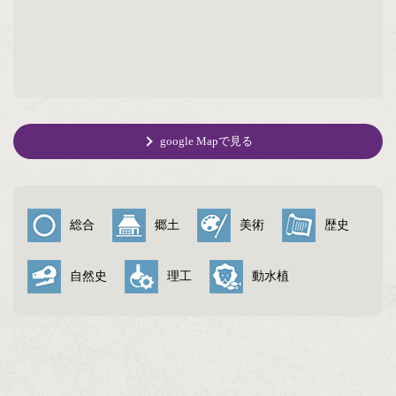
google Mapで見る
総合
郷土
美術
歴史
自然史
理工
動水植