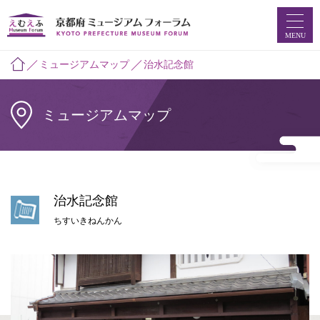
MENU
ミュージアムマップ
治水記念館
ホーム
ミュージアムマップ
ミュージアムマップ
お知らせ
治水記念館
えむえふコラム
ちすいきねんかん
つなプロ
ミュージアムフォーラムとは