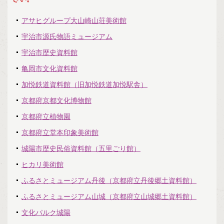
ミュージアムマップ
アサヒグループ大山崎山荘美術館
お知らせ
宇治市源氏物語ミュージアム
宇治市歴史資料館
えむえふコラム
亀岡市文化資料館
つなプロ
加悦鉄道資料館（旧加悦鉄道加悦駅舎）
京都府京都文化博物館
ミュージアムフォーラムとは
京都府立植物園
京都府立堂本印象美術館
城陽市歴史民俗資料館（五里ごり館）
ヒカリ美術館
ふるさとミュージアム丹後（京都府立丹後郷土資料館）
ふるさとミュージアム山城（京都府立山城郷土資料館）
文化パルク城陽