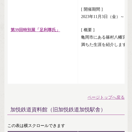
[ 開催期間 ]
2023年11月3日（金）～12
第39回特別展「足利尊氏」
[ 概要 ]
亀岡市にある篠村八幡宮で
満ちた生涯を紹介します。
ページトップへ戻る
加悦鉄道資料館（旧加悦鉄道加悦駅舎）