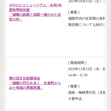
2023年10月21日（土）～1
JOYOエコミュージアム・令和5年
度秋季特別展
[ 概要 ]
「城陽の絵図と地図ー描かれた近
城陽市内の近世期の各村を
世の村」
能忠敬についても紹介しま
[ 開催期間 ]
2023年11月23日（木・祝）
14:00～15:30
第95回文化財講演会
「城陽の凹凸を歩く 史資料から
[ 概要 ]
みた地域の景観変遷」
講師：梅林秀行氏（京都ノ
※要申込