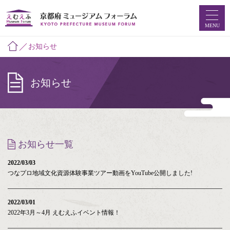
MENU
お知らせ
ホーム
お知らせ
ミュージアムマップ
お知らせ
えむえふコラム
お知らせ一覧
つなプロ
2022/03/03
つなプロ地域文化資源体験事業ツアー動画をYouTube公開しました!
ミュージアムフォーラムとは
2022/03/01
2022年3月～4月 えむえふイベント情報！