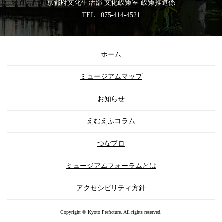
京都府文化生活部 文化政策室 政策推進係
TEL :
075-414-4521
ホーム
ミュージアムマップ
お知らせ
えむえふコラム
つなプロ
ミュージアムフォーラムとは
アクセシビリティ方針
Copyright © Kyoto Prefecture. All rights reserved.