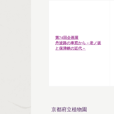
第74回企画展
丹波路の車窓から－老ノ坂
と保津峡の近代－
京都府立植物園