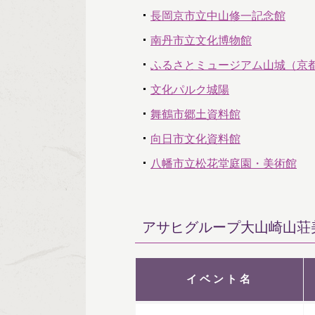
長岡京市立中山修一記念館
南丹市立文化博物館
ふるさとミュージアム山城（京
文化パルク城陽
舞鶴市郷土資料館
向日市文化資料館
八幡市立松花堂庭園・美術館
アサヒグループ大山崎山荘
イベント名