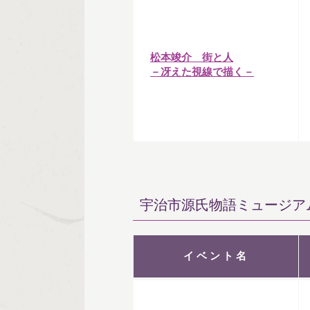
松本竣介 街と人
－冴えた視線で描く－
宇治市源氏物語ミュージア
イベント名