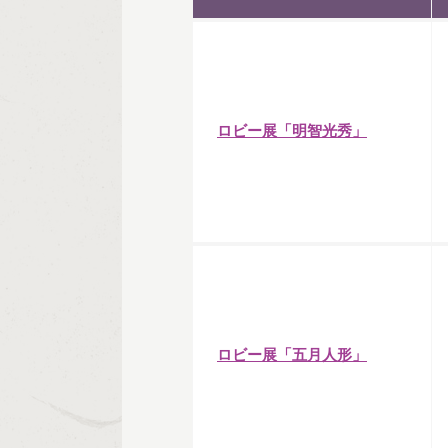
ロビー展「明智光秀」
ロビー展「五月人形」