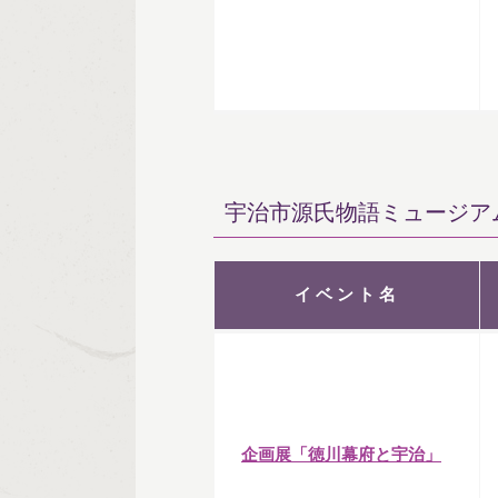
宇治市源氏物語ミュージア
イベント名
企画展「徳川幕府と宇治」