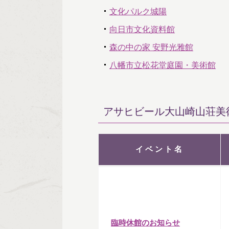
文化パルク城陽
向日市文化資料館
森の中の家 安野光雅館
八幡市立松花堂庭園・美術館
アサヒビール大山崎山荘美
イベント名
臨時休館のお知らせ