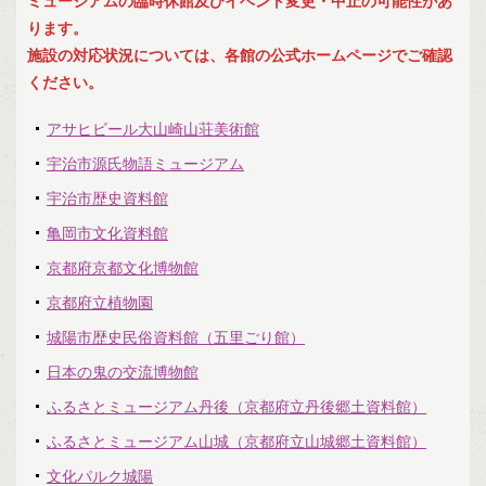
ミュージアムの臨時休館及びイベント変更・中止の可能性があ
ミュージアムマップ
ります。
施設の対応状況については、各館の公式ホームページでご確認
お知らせ
ください。
えむえふコラム
アサヒビール大山崎山荘美術館
宇治市源氏物語ミュージアム
つなプロ
宇治市歴史資料館
ミュージアムフォーラムとは
亀岡市文化資料館
京都府京都文化博物館
京都府立植物園
城陽市歴史民俗資料館（五里ごり館）
日本の鬼の交流博物館
ふるさとミュージアム丹後（京都府立丹後郷土資料館）
ふるさとミュージアム山城（京都府立山城郷土資料館）
文化パルク城陽