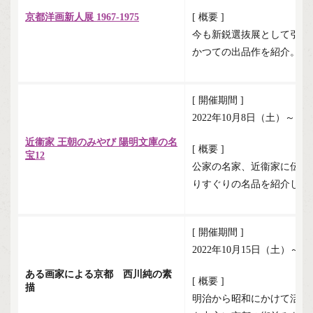
京都洋画新人展 1967-1975
[ 概要 ]
今も新鋭選抜展として引き継が
かつての出品作を紹介。
[ 開催期間 ]
2022年10月8日（土）～1
近衞家 王朝のみやび 陽明文庫の名
[ 概要 ]
宝12
公家の名家、近衞家に伝わ
りすぐりの名品を紹介しま
[ 開催期間 ]
2022年10月15日（土）～1
ある画家による京都 西川純の素
[ 概要 ]
描
明治から昭和にかけて活躍