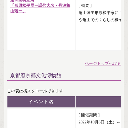
第38回特別展
「形原松平展ー譜代大名・丹波亀
[ 概要 ]
山藩ー」
亀山藩主形原松平家につい
や亀山でのくらしの様子を
ページトップへ戻る
京都府京都文化博物館
イベント名
[ 開催期間 ]
2022年10月8日（土）～1