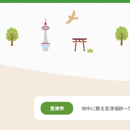
宮津市
地中に眠る宮津城跡ー