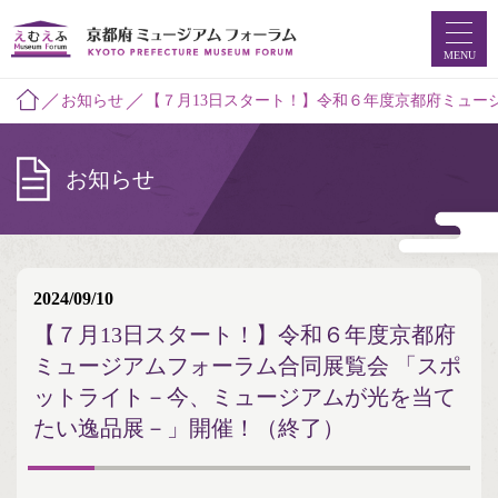
MENU
お知らせ
【７月13日スタート！】令和６年度京都府ミュー
お知らせ
ホーム
ミュージアムマップ
お知らせ
2024/09/10
【７月13日スタート！】令和６年度京都府
えむえふコラム
ミュージアムフォーラム合同展覧会 「スポ
つなプロ
ットライト－今、ミュージアムが光を当て
たい逸品展－」開催！（終了）
ミュージアムフォーラムとは