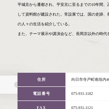
平城京から遷都され、平安京に至るまでの10年間、乙
して資料館が建設された。常設展では、国の史跡、
の人々の生活を紹介している。
また、テーマ展示や講演会など、長岡京以外の時代
住所
向日市寺戸町南垣内40
電話番号
075-931-1182
FAX
075-931-1121