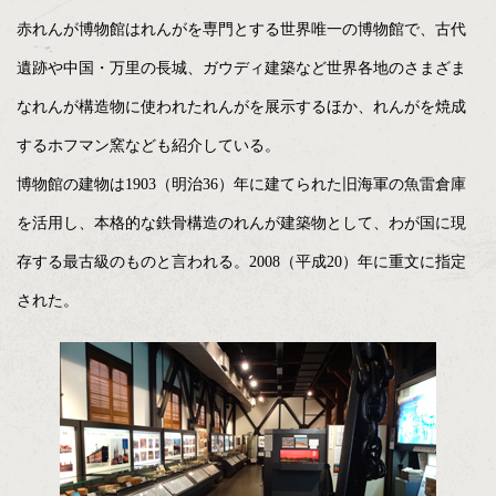
赤れんが博物館はれんがを専門とする世界唯一の博物館で、古代
遺跡や中国・万里の長城、ガウディ建築など世界各地のさまざま
なれんが構造物に使われたれんがを展示するほか、れんがを焼成
するホフマン窯なども紹介している。
博物館の建物は1903（明治36）年に建てられた旧海軍の魚雷倉庫
を活用し、本格的な鉄骨構造のれんが建築物として、わが国に現
存する最古級のものと言われる。2008（平成20）年に重文に指定
された。