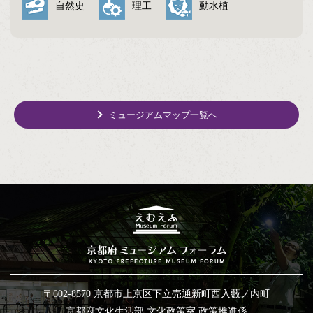
自然史
理工
動水植
ミュージアムマップ一覧へ
〒602-8570 京都市上京区下立売通新町西入藪ノ内町
京都府文化生活部 文化政策室 政策推進係