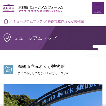
MENU
ミュージアムマップ
舞鶴市立赤れんが博物館
ミュージアムマップ
ホーム
ミュージアムマップ
お知らせ
舞鶴市立赤れんが博物館
えむえふコラム
まいづるしりつあかれんがはくぶつかん
つなプロ
ミュージアムフォーラムとは