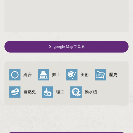
google Mapで見る
総合
郷土
美術
歴史
自然史
理工
動水植