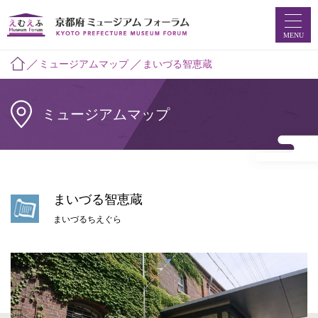
MENU
ミュージアムマップ
まいづる智恵蔵
ホーム
ミュージアムマップ
ミュージアムマップ
お知らせ
まいづる智恵蔵
えむえふコラム
まいづるちえぐら
つなプロ
ミュージアムフォーラムとは