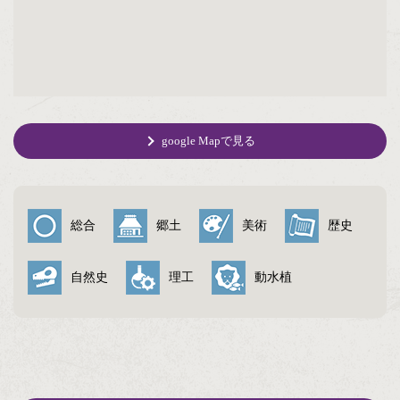
google Mapで見る
総合
郷土
美術
歴史
自然史
理工
動水植