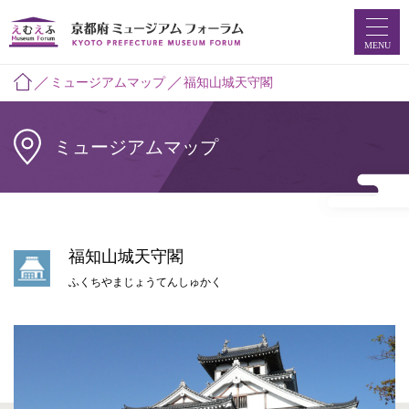
MENU
ミュージアムマップ
福知山城天守閣
ホーム
ミュージアムマップ
ミュージアムマップ
お知らせ
福知山城天守閣
えむえふコラム
ふくちやまじょうてんしゅかく
つなプロ
ミュージアムフォーラムとは