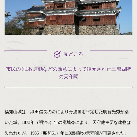
見どころ
市民の瓦1枚運動などの熱意によって復元された三層四階
の天守閣
福知山城は、織田信長の命により丹波国を平定した明智光秀が築
いた城。1873年（明治6）年の廃城令により、天守他主要な建物は
失われたが、1986（昭和61）年に3層4階の天守閣が再建された。