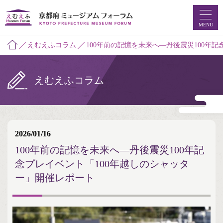
MENU
えむえふコラム
100年前の記憶を未来へ―丹後震災100年
えむえふコラム
ホーム
ミュージアムマップ
2026/01/16
お知らせ
100年前の記憶を未来へ―丹後震災100年記
念プレイベント「100年越しのシャッタ
えむえふコラム
ー」開催レポート
つなプロ
ミュージアムフォーラムとは