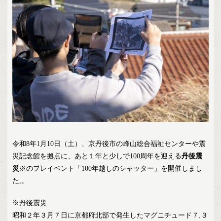
令和8年1月10日（土）、京丹後市の峰山総合福祉センターや震
災記念館を拠点に、あと１年と少しで100周年を迎える
丹後震
災
※のプレイベント「100年越しのシャッター」を開催しまし
た,。
※丹後震災
昭和２年３月７日に京都府北部で発生したマグニチュード７.３