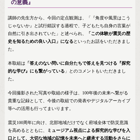
の意義』
講師の先生方から、今回の定点観測は、「『角度や風景はこう
じゃないか』と試行錯誤する過程で、子どもたち自身の言葉が
自然に引き出されていた」と述べられ、
「この体験が震災の歴
史を知るための良い入口」になる
といったお話をいただきまし
た。
本取組は
「答えのない問いに自分たちで答えを見つける『探究
的な学び』にも繋がっている
」とのコメントもいただきまし
た。
今回撮影された写真や取組の様子は、100年後の未来へ繋がる
貴重な記録として、今後の取組での発表やデジタルアーカイブ
等への活用も行ってまいります。
震災100周年に向け、北部地域だけでなく府域全体で防災意識
を高めるとともに、
ミュージアム視点による探究的な学びを入
口として、大切な地域の記憶を未来へと継承する活動をさらに