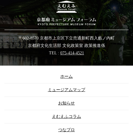
〒602-8570 京都市上京区下立売通新町西入藪ノ内町
京都府文化生活部 文化政策室 政策推進係
TEL :
075-414-4521
ホーム
ミュージアムマップ
お知らせ
えむえふコラム
つなプロ