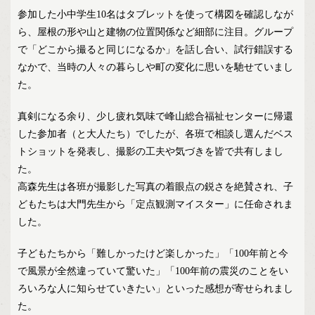
参加した小中学生10名はタブレットを使って構図を確認しなが
ら、屋根の形や山と建物の位置関係など細部に注目。グループ
で「どこから撮ると同じになるか」を話し合い、試行錯誤する
なかで、当時の人々の暮らしや町の変化に思いを馳せていまし
た。
真剣になる余り、少し疲れ気味で峰山総合福祉センターに帰還
した参加者（と大人たち）でしたが、各班で相談し選んだベス
トショットを発表し、撮影の工夫や気づきを皆で共有しまし
た。
高森先生は各班が撮影した写真の着眼点の鋭さを絶賛され、子
どもたちは大門先生から「定点観測マイスター」に任命されま
した。
子どもたちから「難しかったけど楽しかった」「100年前と今
で風景が全然違っていて驚いた」「100年前の震災のことをい
ろいろな人に知らせていきたい」といった感想が寄せられまし
た。