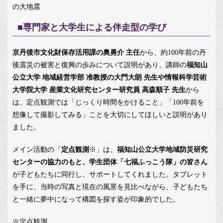
の大地震
■専門家と大学生による伴走型の学び
京丹後市文化財保存活用課の奥勇介 主任
から、約100年前の丹
後震災の被害と復興の歩みについて説明があり、講師の
福知山
公立大学 地域経営学部 准教授の大門大朗 先生や情報科学芸術
大学院大学 産業文化研究センター研究員 高森順子 先生
から
は、定点観測では「じっくり時間をかけること」「100年前を
想像して撮影してみる」ことを大切にしてほしいと説明があり
ました。
メイン活動の「
定点観測
※」は、
福知山公立大学地域防災研究
センターの協力のもと、学生団体「七福ふっこう隊」の皆さん
が子どもたちに同行し、サポートしてくれました。タブレット
を手に、当時の写真と現在の風景を見比べながら、子どもたち
と一緒に夢中になって構図を探す姿が印象的でした。
※定点観測