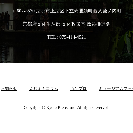
〒602-8570 京都市上京区下立売通新町西入藪ノ内町
京都府文化生活部 文化政策室 政策推進係
TEL :
075-414-4521
お知らせ
えむえふコラム
つなプロ
ミュージアムフォ
Copyright © Kyoto Prefecture. All rights reserved.