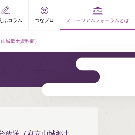
えふコラム
つなプロ
ミュージアムフォーラムとは
府立山城郷土資料館）
月分放送（府立山城郷土