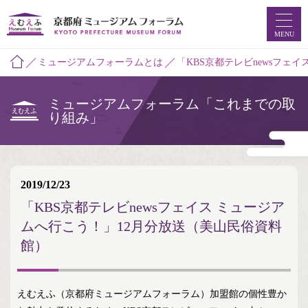
MENU
ミュージアムフォーラムとは
「KBS京都テレビnewsフェ
ホーム
ミュージアムフォーラム「これまでの取
ミュージアムマップ
り組み」
お知らせ
えむえふコラム
2019/12/23
「KBS京都テレビnewsフェイス ミュージア
つなプロ
ムへ行こう！」12月分放送（美山民俗資料
ミュージアムフォーラムとは
館）
えむえふ（京都府ミュージアムフォーラム）加盟館の個性豊か